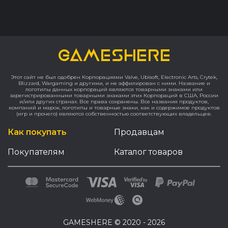
данные аккаунта.
УСЛОВИЯ:
GAMESHERE
- Товар не является цифровым ключом
активации Steam.
- Вы получаете доступ к нашему
Этот сайт не был одобрен Корпорациями Valve, Ubisoft, Electronic Arts, Crytek,
аккаунту Steam с купленной на нём
Blizzard, Wargaming и другими, и не аффилирован с ними. Название и
логотипы данных корпораций являются товарными знаками или
игрой.
зарегистрированными товарными знаками этих Корпораций в США, России
и/или других странах. Все права сохранены. Все названия продуктов,
- Активация аккаунта производится БЕЗ
компаний и марок, логотипы и товарные знаки, как и содержимое продуктов
сторонних программ.
(игр и прочего) являются собственностью соответствующих владельцев.
- Аккаунт не передаётся Вам в
Как покупать
Продавцам
собственность, вы получаете доступ к
игре, на аккаунте могут быть другие
Покупателям
Каталог товаров
пользователи, запрещено вмешиваться
в настройки безопасности аккаунта и
производить иные действия, которые
не являются необходимыми для игры.
- Steam Family Sharing не используется
на аккаунте (поделиться игрой на свой
аккаунт нельзя).
GAMESHERE © 2020 - 2026
- Аккаунт может быть защищен