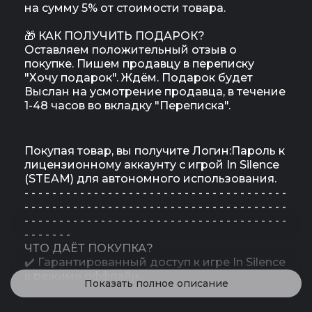
на сумму 5% от стоимости товара.
🎁 КАК ПОЛУЧИТЬ ПОДАРОК?
Оставляем положительный отзыв о
покупке. Пишем продавцу в переписку
"Хочу подарок". Ждём. Подарок будет
Выслан на усмотрение продавца, в течение
1-48 часов во вкладку "Переписка".
Покупая товар, вы получите Логин:Пароль к
лицензионному аккаунту с игрой In Silence
(STEAM) для автономного использования.
- - - - - - - - - - - - - - - - - - - - - - - - - - - - - - - - - - - - - -
- - - - - - - - - - - - - - - - - - - - - - - - - - - - - - - - - - - - - -
- - - - - - - - - - - - - - - - - - - - - - - - - - - - - - - - - - - - - -
- - - - - - -
ЧТО ДАЁТ ПОКУПКА?
✔️ Гарантированный доступ к игре In Silence
в режиме оффлайн.
Показать полное описание
✔️ Лицензионная версия игры.
✔️ Вы экономите более 90% своих денег.