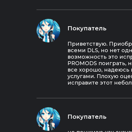
🔵 Euro Truck Simulator 2 - Heavy
Cargo Pack.
🔵 Euro Truck Simulator 2 - Actros
Tuning Pack.
🔵 Euro Truck Simulator 2 - FH
Покупатель
Tuning Pack.
🔵 Euro Truck Simulator 2 - HS-
Schoch Tuning Pack.
Приветствую. Приобре
и все остальные (не влазят в
всеми DLS, но нет одно
описание).
возможность это испр
- - - - - - - - - - - - - - - - - - - - - - - - - - - - - -
PROMODS поиграть, но
- - - - - - - - - - - - - - - - - - - - - - - - - - - - - -
все хорошо, надеюсь
- - - - - - - - - - - - - - - - - - - - -
услугами. Плохую оце
ЧТО ДАЁТ ПОКУПКА?
исправите этот небо
✔️ Доступ в аккаунт с игрой EURO
TRUCK SIMULATOR 2 + ВСЕ
ДОПОЛНЕНИЯ в режиме
ОФФЛАЙН.
✔️ Данные от TruckersMP для
скачивания модов.
Покупатель
✔️ Лицензионная версия игры.
✔️ Вы экономите более 90% своих
денег.