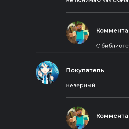
не понимаю как скача
✔️ Работоспособность сетевых
функций игры не гарантируется.
Игра предусмотрена в режиме
оффлайн.
✔️ Язык в игре: Русский,
Коммента
Английский и многие другие.
✔️ Возможность самостоятельно
скачивать обновления/патчи.
С библиоте
✔️ У вас будет свежая, актуальная,
версия игры.
✔️ Гарантия от продавца на доступ
в течение 60 дней с момента
Покупатель
покупки.
- - - - - - - - - - - - - - - - - - - - - - - - - - - - - -
- - - - - - - - - - - - - - - - - - - - - - - - - - - - - -
неверный
- - - - - - - - - - - - - - - - - - - - -
ВАЖНО:
- Убедитесь, что ваш ПК
удовлетворяет системным
Коммента
требованиям игры. Сделать
это можно тут: