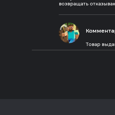
аккаунте могут быть другие
возвращать отказыва
пользователи, запрещено
вмешиваться в настройки
безопасности аккаунта и
производить иные действия,
которые не являются
Коммента
необходимыми для игры.
- Steam Family Sharing не
используется на аккаунте
Товар выда
(поделиться игрой на свой
аккаунт нельзя).
- Если Вас не устраивает что-
либо из указанной выше
информации — просьба не
покупать данный товар!
🚀 Текстовый файл с
инструкцией и аккаунтом
высылается моментально на
указанную Вами при оплате
почту. Будьте внимательны