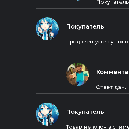
https://technical.city/ru/system-
Покупатель
requirements/euro-truck-
simulator-2
- Запрещено играть с читами,
добавлять и играть в
Покупатель
бесплатные игры на аккаунте,
менять настройки и другие
данные аккаунта.
продавец уже сутки н
УСЛОВИЯ:
- Товар не является цифровым
Коммента
ключом активации Steam.
- Вы получаете доступ к
нашему аккаунту Steam с
Ответ дан.
купленной на нём игрой.
- Активация аккаунта
производится БЕЗ сторонних
программ.
Покупатель
- Аккаунт не передаётся Вам в
собственность, вы получаете
доступ в общий аккаунт, на
Товар не ключ в стиме