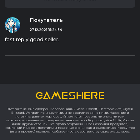
✔️ У вас будет постоянный доступ к
игровому аккаунту, а также возможность
самостоятельно скачивать обновления/
Покупатель
патчи.
27.12.2021 15:24:34
✔️ Никто не поменяет пароль, вы не
утратите прогресс в игре.
fast reply good seller.
✔️ Гарантия от продавца в течение 90 дней
с момента покупки.
ВАЖНО:
- Убедитесь, что ваш ПК удовлетворяет
системным требованиям игры. Сделать
это можно тут:
https://technical.city/ru/system-
GAMESHERE
requirements/disco-elysium
- Не подходит для игры через облачные
Этот сайт не был одобрен Корпорациями Valve, Ubisoft, Electronic Arts, Crytek,
сервисы: Nvidia Geforce Now, Playkey.Net,
Blizzard, Wargaming и другими, и не аффилирован с ними. Название и
Google Stadia и другие.
логотипы данных корпораций являются товарными знаками или
зарегистрированными товарными знаками этих Корпораций в США, России
- Активируйте игру только на том ПК, с
и/или других странах. Все права сохранены. Все названия продуктов,
компаний и марок, логотипы и товарные знаки, как и содержимое продуктов
которого будете играть.
(игр и прочего) являются собственностью соответствующих владельцев.
- Запрещено играть с читами, играть в