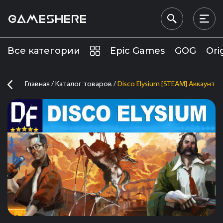
GAMESHERE
Все категории
Epic Games
GOG
Ori
Главная
Каталог товаров
Disco Elysium [STEAM] Аккаунт